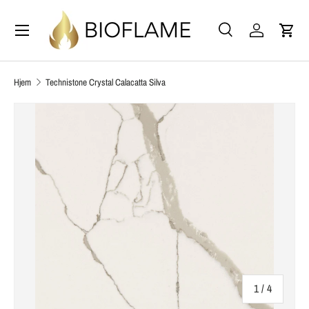
Meny
HOPP TIL INNHOLDET
Søk
Logg In
Hand
Søk
Søk
Hjem
Technistone Crystal Calacatta Silva
av
1
/
4